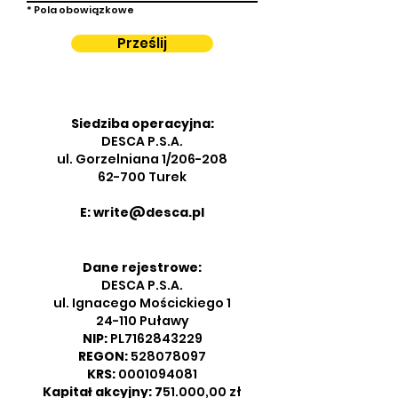
* Pola obowiązkowe
Prześlij
Siedziba operacyjna:
DESCA P.S.A.
ul. Gorzelniana 1/206-208
62-700 Turek
E:
write@desca.pl
Dane rejestrowe:
DESCA P.S.A.
ul. Ignacego Mościckiego 1
24-110 Puławy
NIP:
PL7162843229
REGON:
528078097
KRS:
0001094081
Kapitał akcyjny: 7
51.000,00 zł